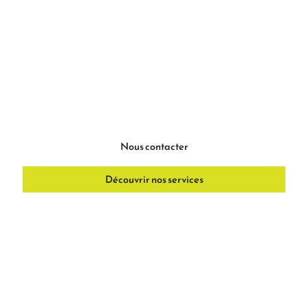
fine des enjeux de nos clients, une veille
technologique constante et une capacité à
anticiper les besoins du marché. En choisissant
SwanPro, vous bénéficiez d’un partenaire fiable,
agile et tourné vers l’avenir, capable d’optimiser
vos performances tout en assurant la qualité et la
sécurité de vos infrastructures numériques.
Nous contacter
Découvrir nos services